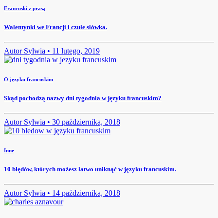
Francuski z prasą
Walentynki we Francji i czułe słówka.
Autor
Sylwia •
11 lutego, 2019
O języku francuskim
Skąd pochodzą nazwy dni tygodnia w języku francuskim?
Autor
Sylwia •
30 października, 2018
Inne
10 błędów, których możesz łatwo uniknąć w języku francuskim.
Autor
Sylwia •
14 października, 2018