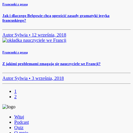
Francuski z prasą
Jak i dlaczego Belgowie chcą uprościć zasady gramatyki języka
francuskiego?
Autor
Sylwia •
12 września, 2018
Francuski z prasą
Z jakimi problemami zmagają się nauczyciele we Francji?
Autor
Sylwia •
3 września, 2018
1
2
Witaj
Podcast
Quiz
O mnie