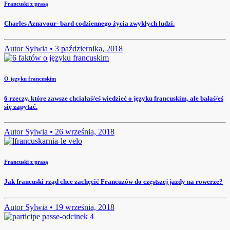
Francuski z prasą
Charles Aznavour- bard codziennego życia zwykłych ludzi.
Autor
Sylwia •
3 października, 2018
O języku francuskim
6 rzeczy, które zawsze chciałaś/eś wiedzieć o języku francuskim, ale bałaś/eś
się zapytać.
Autor
Sylwia •
26 września, 2018
Francuski z prasą
Jak francuski rząd chce zachęcić Francuzów do częstszej jazdy na rowerze?
Autor
Sylwia •
19 września, 2018