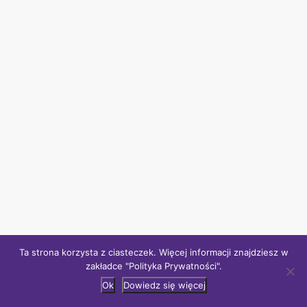
WITAJ
PODCAST
QUIZ
O MNIE
KONTAKT
Copyright © 2018 by Sylwia Sieradzka-Weber. All rights reserved. Cookies policy.
Ta strona korzysta z ciasteczek. Więcej informacji znajdziesz w
zakładce "Polityka Prywatności".
Ok
Dowiedz się więcej